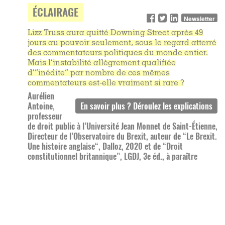
ÉCLAIRAGE
Newsletter
Lizz Truss aura quitté Downing Street après 49
jours au pouvoir seulement, sous le regard atterré
des commentateurs politiques du monde entier.
Mais l’instabilité allègrement qualifiée
d’”inédite” par nombre de ces mêmes
commentateurs est-elle vraiment si rare ?
Aurélien
Antoine,
professeur
de droit public à l’Université Jean Monnet de Saint-Étienne,
Directeur de l’Observatoire du Brexit, auteur de “Le Brexit.
Une histoire anglaise“, Dalloz, 2020 et de “Droit
constitutionnel britannique”, LGDJ, 3e éd., à paraître