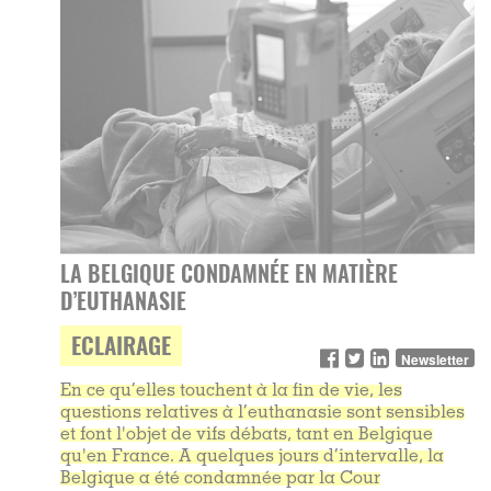
LA BELGIQUE CONDAMNÉE EN MATIÈRE
D’EUTHANASIE
ECLAIRAGE
Newsletter
En ce qu’elles touchent à la fin de vie, les
questions relatives à l’euthanasie sont sensibles
et font l'objet de vifs débats, tant en Belgique
qu'en France. A quelques jours d’intervalle, la
Belgique a été condamnée par la Cour