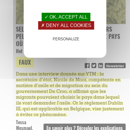
✓ OK, ACCEPT ALL
✗ DENY ALL COOKIES
SELON NICOLE DE MOOR, LES ÉTRANGERS
PEUVENT, DE NOS JOURS, « CHOISIR LE PAYS
PERSONALIZE
OÙ ILS VEULENT DEMANDER L’ASILE ».
Het Laatste Nieuws, le 22 octobre 2022
FAUX
Newsletter
Dans une interview donnée sur VTM : la
secrétaire d’état, Nicole de Moor, compétente en
matière d’asile et de migration au sein du
gouvernement De Croo, a affirmé que les
migrants pouvaient choisir le pays dans lequel
ils vont demander l’asile. Or le règlement Dublin
III, qui est applicable en Belgique, vise justement
à éviter ce phénomène.
Tessa
Wesmael,