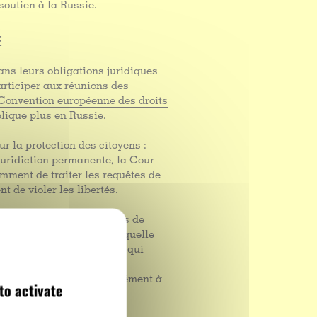
 soutien à la Russie.
E
dans leurs obligations juridiques
articiper aux réunions des
Convention européenne des droits
pplique plus en Russie.
ur la protection des citoyens :
 juridiction permanente, la Cour
ment de traiter les requêtes de
t de violer les libertés.
le pour les citoyens russes de
 même, aucun particulier, quelle
ntre de la Russie. La Cour qui
s les requêtes contre la
élai de six mois
, conformément à
to activate