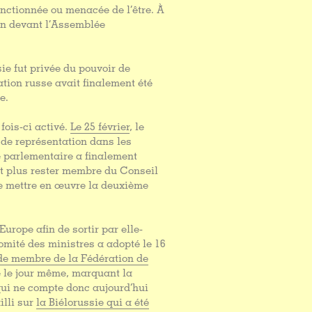
sanctionnée ou menacée de l’être. À
ion devant l’Assemblée
sie fut privée du pouvoir de
ation russe avait finalement été
e.
 fois-ci activé.
Le 25 février
, le
 de représentation dans les
e parlementaire a finalement
it plus rester membre du Conseil
e mettre en œuvre la deuxième
Europe afin de sortir par elle-
omité des ministres a adopté le 16
é de membre de la Fédération de
e le jour même, marquant la
 qui ne compte donc aujourd’hui
illi sur
la Biélorussie qui a été