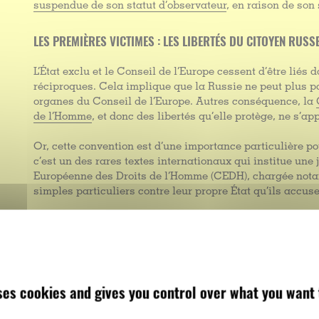
suspendue de son statut d’observateur
, en raison de son
LES PREMIÈRES VICTIMES : LES LIBERTÉS DU CITOYEN RUSS
L’État exclu et le Conseil de l’Europe cessent d’être liés 
réciproques. Cela implique que la Russie ne peut plus p
organes du Conseil de l’Europe. Autres conséquence, la
de l’Homme
, et donc des libertés qu’elle protège, ne s’a
Or, cette convention est d’une importance particulière po
c’est un des rares textes internationaux qui institue une
Européenne des Droits de l’Homme (CEDH), chargée notam
simples particuliers contre leur propre État qu’ils accusen
Ainsi, à compter du 16 septembre, il ne sera plus possib
bénéficier de la protection offerte par la Convention. De
que soit sa nationalité, ne pourra saisir la Cour à l’enco
avait initialement décidé de
suspendre l’examen de toute
Fédération de Russie
a en effet
décidé de maintenir un d
uses cookies and gives you control over what you want 
la procédure de retrait prévue par la Convention.