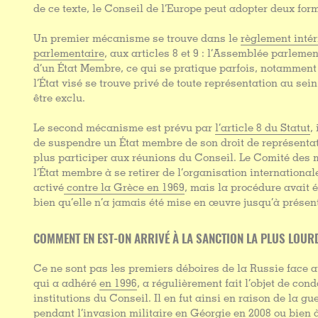
de ce texte, le Conseil de l’Europe peut adopter deux for
Un premier mécanisme se trouve dans le
règlement inté
parlementaire
, aux articles 8 et 9 : l’Assemblée parleme
d’un État Membre, ce qui se pratique parfois, notamment 
l’État visé se trouve privé de toute représentation au se
être exclu.
Le second mécanisme est prévu par
l’article 8 du Statut
,
de suspendre un État membre de son droit de représentatio
plus participer aux réunions du Conseil. Le Comité des 
l’État membre à se retirer de l’organisation internationale,
activé
contre la Grèce en 1969
, mais la procédure avait 
bien qu’elle n’a jamais été mise en œuvre jusqu’à présen
COMMENT EN EST-ON ARRIVÉ À LA SANCTION LA PLUS LOUR
Ce ne sont pas les premiers déboires de la Russie face a
qui a adhéré
en 1996
, a régulièrement fait l’objet de co
institutions du Conseil. Il en fut ainsi en raison de la gu
pendant l’invasion militaire en
Géorgie en 2008
ou bien à