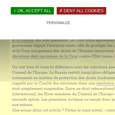
S’agissant toutefois des affaires dites
“pendantes”
devan
en cours), elles continueront d’être examinées et feront l
✓ OK, ACCEPT ALL
✗ DENY ALL COOKIES
pour les violations des libertés commises avant le 16 mar
rester compétente.
PERSONALIZE
De plus, la Cour européenne des droits de l’homme trait
les États eux-mêmes, et il existe au moins
cinq contentie
et la Russie
, qui sont pendants. La Cour avait égalemen
provisoires depuis l’invasion russe, afin de protéger les c
et la Cour européenne des droits de l’Homme assuraient 
décisions déjà anciennes de la Cour
contre l’État russe,
On voit bien là toute la différence avec les sanctions p
Conseil de l’Europe. La Russie restait jusqu’alors oblig
notamment en matière de protection des droits fondamen
rappelé par le Comité des ministres dans une
résolution
était simplement suspendue. Entre un droit internationa
international, les États membres du Conseil de l’Europe o
seconde option. Les premières victimes ne seront donc pa
eux-mêmes.
Une erreur dans cet article ?
Faites-le nous savoir : con