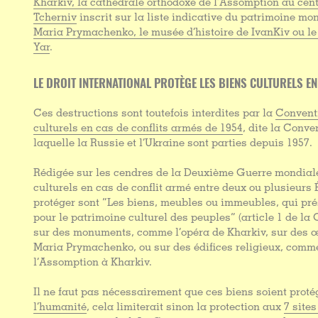
Kharkiv, la cathédrale orthodoxe de l’Assomption au centr
Tcherniv
inscrit sur la liste indicative du patrimoine mo
Maria Prymachenko, le musée d’histoire de IvanKiv ou le
Yar
.
LE DROIT INTERNATIONAL PROTÈGE LES BIENS CULTURELS E
Ces destructions sont toutefois interdites par la
Conventi
culturels en cas de conflits armés de 1954
, dite la Conve
laquelle la Russie et l’Ukraine sont parties depuis 1957.
Rédigée sur les cendres de la Deuxième Guerre mondiale
culturels en cas de conflit armé entre deux ou plusieurs É
protéger sont “Les biens, meubles ou immeubles, qui pr
pour le patrimoine culturel des peuples” (article 1 de la 
sur des monuments, comme l’opéra de Kharkiv, sur des œ
Maria Prymachenko, ou sur des édifices religieux, comm
l’Assomption à Kharkiv.
Il ne faut pas nécessairement que ces biens soient pro
l’humanité
, cela limiterait sinon la protection aux
7 site