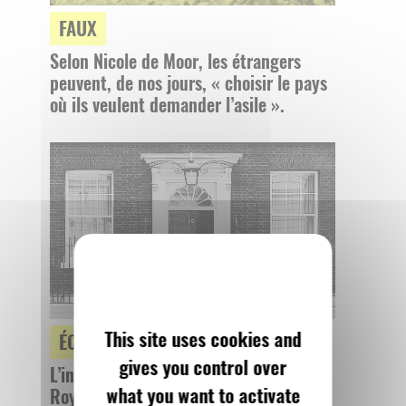
FAUX
Selon Nicole de Moor, les étrangers
peuvent, de nos jours, « choisir le pays
où ils veulent demander l’asile ».
This site uses cookies and
ÉCLAIRAGE
gives you control over
L’instabilité gouvernementale au
what you want to activate
Royaume-Uni est-elle inédite ?