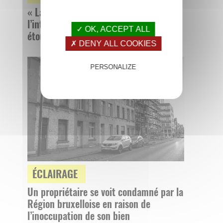
« La Cour européenne permet
l’interdiction de l’abattage rituel sans
✓ OK, ACCEPT ALL
étourdissement »
✗ DENY ALL COOKIES
PERSONALIZE
ÉCLAIRAGE
Un propriétaire se voit condamné par la
Région bruxelloise en raison de
l’inoccupation de son bien