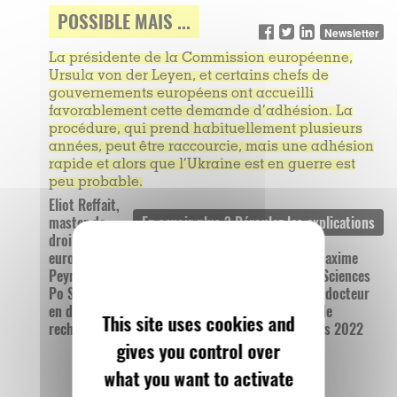
POSSIBLE MAIS ...
Newsletter
La présidente de la Commission européenne,
Ursula von der Leyen, et certains chefs de
gouvernements européens ont accueilli
favorablement cette demande d’adhésion. La
procédure, qui prend habituellement plusieurs
années, peut être raccourcie, mais une adhésion
rapide et alors que l’Ukraine est en guerre est
peu probable.
Eliot Reffait,
master de
droit
européen, Université Paris-Panthéon-Assas // Maxime
Peyronnet, master de relations internationales, Sciences
Po Saint-Germain-en-Laye // Vincent Couronne, docteur
en droit européen, chercheur associé au centre de
This site uses cookies and
recherches VIP, Université Paris-Saclay, le 2 mars 2022
gives you control over
what you want to activate