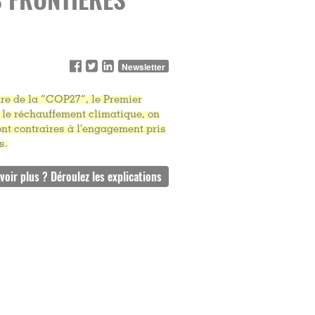
Newsletter
ure de la “COP27”, le Premier
 le réchauffement climatique, on
sont contraires à l’engagement pris
s.