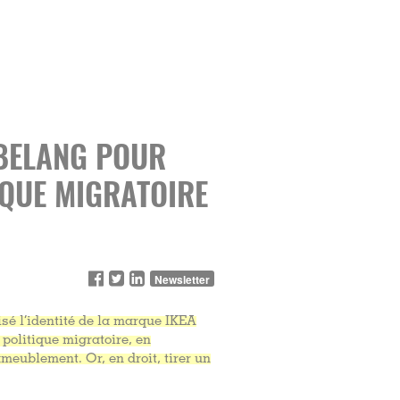
 BELANG POUR
IQUE MIGRATOIRE
Newsletter
isé l’identité de la marque IKEA
politique migratoire, en
ameublement. Or, en droit, tirer un