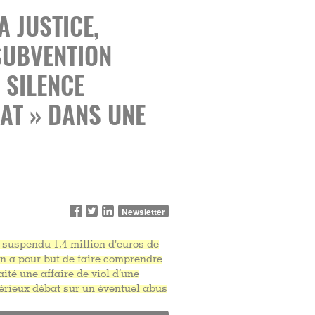
A JUSTICE,
SUBVENTION
 SILENCE
AT » DANS UNE
Newsletter
a suspendu 1,4 million d'euros de
n a pour but de faire comprendre
ité une affaire de viol d’une
sérieux débat sur un éventuel abus