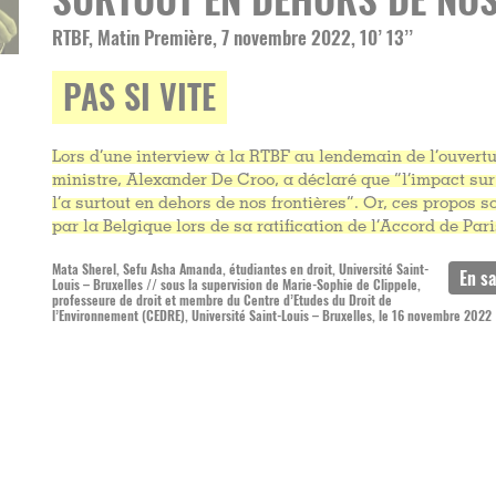
RTBF, Matin Première, 7 novembre 2022, 10’ 13’’
PAS SI VITE
Lors d’une interview à la RTBF au lendemain de l’ouvert
ministre, Alexander De Croo, a déclaré que “l’impact sur
l’a surtout en dehors de nos frontières”. Or, ces propos 
par la Belgique lors de sa ratification de l’Accord de Pari
Mata Sherel, Sefu Asha Amanda, étudiantes en droit, Université Saint-
Louis – Bruxelles // sous la supervision de Marie-Sophie de Clippele,
professeure de droit et membre du Centre d’Etudes du Droit de
l’Environnement (CEDRE), Université Saint-Louis – Bruxelles, le 16 novembre 2022