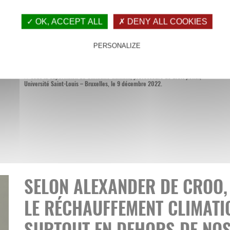
Nicole de Moor (CD&V), secrétaire d’Etat à l’Asile et à la
✓ OK, ACCEPT ALL
✗ DENY ALL COOKIES
et sur son site internet, discuter avec la France de l’ex
Iquioussen, malgré la décision judiciaire belge de ne pa
PERSONALIZE
européen émis par les autorités de l’Hexagone.
Cathy Bodson, étudiante en droit à l’Université Saint-Louis – Bruxelles
// sous la supervision de Christine Guillain, professeure de droit pénal,
Université Saint-Louis – Bruxelles, le 9 décembre 2022.
SELON ALEXANDER DE CROO,
LE RÉCHAUFFEMENT CLIMATIQ
SURTOUT EN DEHORS DE NO