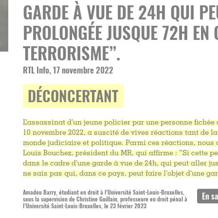
GARDE À VUE DE 24H QUI PE
PROLONGÉE JUSQUE 72H EN 
TERRORISME”.
RTL Info, 17 novembre 2022
DÉCONCERTANT
L’assassinat d’un jeune policier par une personne fichée 
10 novembre 2022, a suscité de vives réactions tant de la 
monde judiciaire et politique. Parmi ces réactions, nous
Louis Bouchez, président du MR, qui affirme : “Si cette pe
dans le cadre d’une garde à vue de 24h, qui peut aller ju
ne sais pas qui, dans ce pays, peut faire l’objet d’une ga
Amadou Barry, étudiant en droit à l’Université Saint-Louis-Bruxelles,
sous la supervision de Christine Guillain, professeure en droit pénal à
l’Université Saint-Louis-Bruxelles, le 23 février 2023