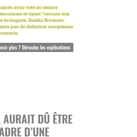
 après avoir voté en séance
 terrorisme et ayant “recours aux
ée écologiste, Saskia Bricmont,
’existe pas de définition européenne
correcte.
 AURAIT DÛ ÊTRE
CADRE D’UNE