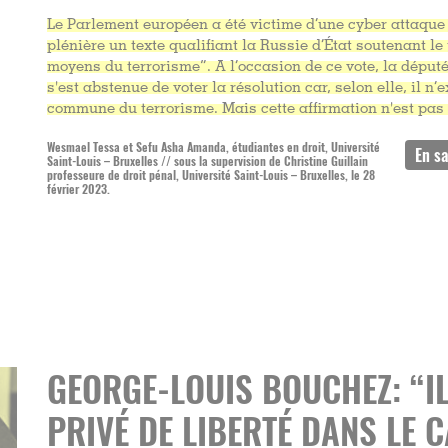
Le Parlement européen a été victime d’une cyber attaque
plénière un texte qualifiant la Russie d’État soutenant le
moyens du terrorisme”.
A l’occasion de ce vote, la déput
s'est abstenue de voter la résolution car, selon elle, il n
commune du terrorisme. Mais cette affirmation n'est pas 
Wesmael Tessa et Sefu Asha Amanda, étudiantes en droit, Université
Saint-Louis – Bruxelles // sous la supervision de Christine Guillain
professeure de droit pénal, Université Saint-Louis – Bruxelles, le 28
février 2023.
GEORGE-LOUIS BOUCHEZ: “IL
PRIVÉ DE LIBERTÉ DANS LE 