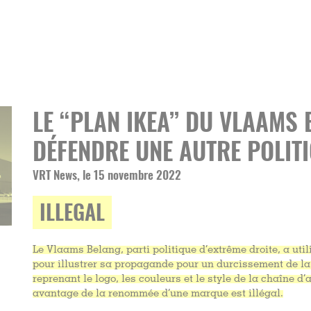
LE “PLAN IKEA” DU VLAAMS
DÉFENDRE UNE AUTRE POLIT
VRT News, le 15 novembre 2022
ILLEGAL
Le Vlaams Belang, parti politique d’extrême droite, a util
pour illustrer sa propagande pour un durcissement de la 
reprenant le logo, les couleurs et le style de la chaîne d’
avantage de la renommée d’une marque est illégal.