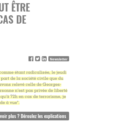
UT ÊTRE
CAS DE
Newsletter
comme étant radicalisée, le jeudi
part de la société civile que du
 avons relevé celle de Georges-
rsonne n’est pas privée de liberté
squ’à 72h en cas de terrorisme, je
rde à vue".