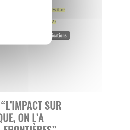
 Migration, a déclaré, sur Twitter
pulsion de l’Imam Hassan
s exécuter le mandat d’arrêt
 “L’IMPACT SUR
UE, ON L’A
S FRONTIÈRES”