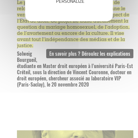
PERSONALIZE
Le projet européen dans le cadre du plan de
relance de 750 milliards d’euros conditionne le
versement des aides européennes au respect de
l’Etat de droit. Ce projet ne traite aucunement la
question du mariage homosexuel, de l’adoption,
de l’avortement ou encore de la culture. Il vise
avant tout l’indépendance des médias et de la
justice.
Solweig
Bourgueil,
étudiante en Master droit européen à l’université Paris-Est
Créteil, sous la direction de Vincent Couronne, docteur en
droit européen, chercheur associé au laboratoire VIP
(Paris-Saclay), le 20 novembre 2020